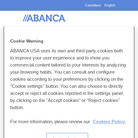
Castellano
English
Bienvenido a la Banca
electrónica y Buzón Digital de
Cookie Warning
ABANCA.
ABANCA USA uses its own and third-party cookies both
to improve your user experience and to show you
Particulares
commercial content tailored to your interests by analyzing
your browsing habits. You can consult and configure
1.
Introduce el usuario y el PIN
cookies according to your preferences by clicking on the
Usuario:
"Cookie settings" button. You can also choose to directly
accept or reject all cookies reported in the settings panel
by clicking on the "Accept cookies" or "Reject cookies"
PIN (contraseña):
button.
For more information, please review our
Cookies Policy.
Limpiar
Acceder